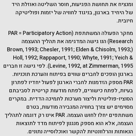
ומנציח את תחושת הפגיעות, חוסר השליטה ואוזלת היד
של היחיד בארגון, בניגוד לחוויה של יזמות ופוליטיקה
חיובית.
מחקר הפעולה המשתתפת (PAR = Participatory Action
Research) הנו גישה המדגימה את תהליך ההעצמה
(Brown, 1993; Chesler, 1991; Elden & Chisolm, 1993;
Holl, 1992; Rappaport, 1990; Whyte, 1991; Yeich &
Levine, 1992, at Zimmerman, 1995). לפי גישה זו חברים
בארגון הופכים לחברים שווים בפיתוח והערכת תוכניות.
PAR מספק הזדמנות לחברי הארגון לפעול יחדיו לפתרון
בעיות, לפתח כישורים, לפתח מודעות קריטית לסביבתם
הסוציו-פוליטית וליצור מערכות לתמיכה הדדית. במקרים
מסוימים יש צורך בחוויה המגבירה מודעות, בטרם
משתתפים יחלו לחוש העצמה. PAR אינו רק דוגמה לתהליך
העצמה, אלא הוא מספק מנגנון לפיתוח מדד לתוצאות
הנאותות והרלוונטיות להקשר ואוכלוסייה נתונים.