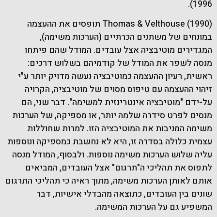
1996).
Thomas & Velthouse (1990) תופסים את ההעצמה
במונחים של משתנים הכרתיים (הערכות משימה),
המגדירים מוטיבציה אצל עובדים. המודל שהם פיתחו
מנסה לשפר את המודל של קודמיהם בשלוש דרכים:
ראשית, רעיון ההעצמה כמוטיבציה נעשה מדויק יותר ע"י
זיהוי ההעצמה עם טיפוס מסוים של מוטיבציה, הקרויה
על-ידם "מוטיבציה אינטרינזית למשימה". דבר שני, הם
מנסים לפרט סידרה שלמה יותר, או מספיקה, של הערכות
משימה המניבות את המוטיבציה הזו. למרות שחוללות
עצמית כלולה בסדרה זו, היא לא נחשבת כמספיקה ונוספות
עליה שלוש הערכות משימה נוספות. ולבסוף, המודל מנסה
לתפוס את תהליכי ה"תרגום" אצל העובדים, המביאים
אותם לאותן הערכות משימה, מתוך ראיה כי תהליכי התרגום
שונים בין העובדים, כתוצאה מהבדלי אישיות, דבר
המשפיע גם על הערכות המשימה.