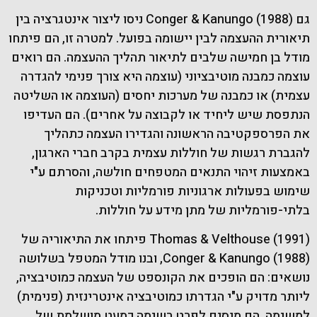
גם Conger & Kanungo (1988) ניסו ליצור אינטגרציה בין
תיאורית ההעצמה לבין יישומה בפועל. למטרה זו, הם פיתחו
מודל בן חמישה שלבים לתיאור תהליך ההעצמה. הם רואים
עוצמה כמבנה מוטיבציוני (עוצמה היא צורך פנימי להגדרה
עצמית) או כמבנה של מערכות יחסים (העוצמה או השליטה
הנתפסת שיש ליחיד או לקבוצה על אחרים). הם העדיפו
את הפרספקטיבה הראשונה והגדירו העצמה כתהליך
להגברת רגשות של חוללות עצמית בקרב חברי הארגון,
באמצעות זיהוי התנאים המטפחים חולשה, והסרתם ע"י
שימוש בפעולות ארגוניות פורמליות וטכניקות
בלתי-פורמליות של מתן מידע על חוללות.
Thomas & Velthouse (1991) פיתחו את התיאוריה של
Conger & Kanungo (1988), ובנו מודל המטפל בשלושה
נושאים: הם הופכים את הקונספט של העצמה כמוטיבציה,
ליותר מדויק ע"י הגדרתו כמוטיבציה אינטרינזית (פנימית)
למשימה, הם מנסים לפרט רשימה כמעט מושלמת של