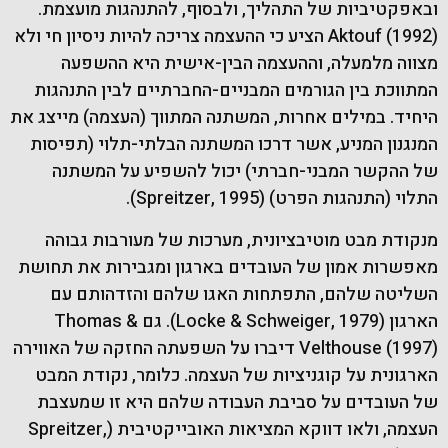
ובאפקטיביות של התהליך, ולבסוף, להתנהגות מועצמת.
Aktouf (1992) הציע כי ההעצמה צריכה להיות ניסיון חי ולא
מצווה מלמעלה, וההעצמה הבין-אישית היא ההשפעה
המתווכת בין הגורמים המבניים-החברתיים לבין התנהגות
היחיד. במילים אחרות, המשתנה המתווך (העצמה) מייצג את
המנגנון המניע, אשר דרכו המשתנה הבלתי-תלוי (תפיסות
של ההקשר המבני-חברתי) יכול להשפיע על המשתנה
התלוי (התנהגות הפרט) (Spreitzer, 1995).
מנקודת מבט מוטיבציונית, מערכות של מעורבות גבוהה
מאפשרות אמון של העובדים בארגון ומגבירות את תחושת
השליטה שלהם, התפתחות האגו שלהם והזדהותם עם
הארגון (Locke & Schweiger, 1979). גם Thomas &
Velthouse (1997) דיברו על השפעתה החזקה של האווירה
הארגונית על קוגניציות של העצמה. כלומר, נקודת המבט
של העובדים על סביבת העבודה שלהם היא זו שמעצבת
העצמה, ולאו דווקא המציאות האובייקטיבית (Spreitzer,