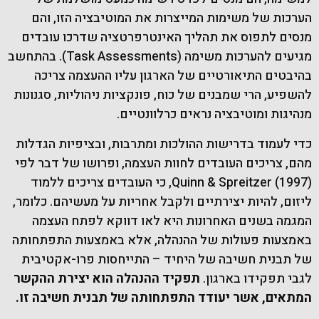
הערכות של משימות המייצרות את המוטיבציה הזו, והם
מנסים לתפוס את תהליך האינטרפרטציה שדרכו עובדים
מגיעים להערכות משימה (Task Assessments). בהתחשב
בהיבטים התיאורטיים של הארגון עליו ההעצמה צריכה
להשפיע, הרי שמבנים של כוח, פונקציות ניהוליות, סגנונות
מנהיגות ומוטיבציה נראים כרלוונטיים.
כדי לעמוד בדרישות ההולכות ומתרבות, ובציפיות הגדלות
מהם, צריכים העובדים לחוות העצמה, ופרושו של דבר לפי
Quinn & Spreitzer (1997), כי העובדים צריכים ללמוד
ליזום, להיות יצירתיים ולקבל אחריות על מעשיהם. כלומר,
המגמה בשנים האחרונות היא לאו דווקא לפתח העצמה
באמצעות פעולות של ההנהלה, אלא באמצעות התפתחותה
של תבנית חשיבה של היחיד – התייחסות פרו-אקטיבית
לגבי תפקידו בארגון.
תפקיד ההנהלה הוא יצירת ההקשר
המתאים, אשר יעודד התפתחותה של תבנית חשיבה זו.