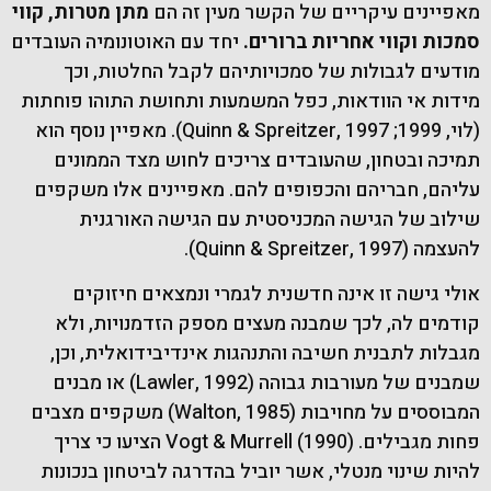
מאפיינים עיקריים של הקשר מעין זה הם
מתן מטרות, קווי
סמכות וקווי אחריות ברורים.
יחד עם האוטונומיה העובדים
מודעים לגבולות של סמכויותיהם לקבל החלטות, וכך
מידות אי הוודאות, כפל המשמעות ותחושת התוהו פוחתות
(לוי, 1999; Quinn & Spreitzer, 1997). מאפיין נוסף הוא
תמיכה ובטחון, שהעובדים צריכים לחוש מצד הממונים
עליהם, חבריהם והכפופים להם. מאפיינים אלו משקפים
שילוב של הגישה המכניסטית עם הגישה האורגנית
להעצמה (Quinn & Spreitzer, 1997).
אולי גישה זו אינה חדשנית לגמרי ונמצאים חיזוקים
קודמים לה, לכך שמבנה מעצים מספק הזדמנויות, ולא
מגבלות לתבנית חשיבה והתנהגות אינדיבידואלית, וכן,
שמבנים של מעורבות גבוהה (Lawler, 1992) או מבנים
המבוססים על מחויבות (Walton, 1985) משקפים מצבים
פחות מגבילים. Vogt & Murrell (1990) הציעו כי צריך
להיות שינוי מנטלי, אשר יוביל בהדרגה לביטחון בנכונות