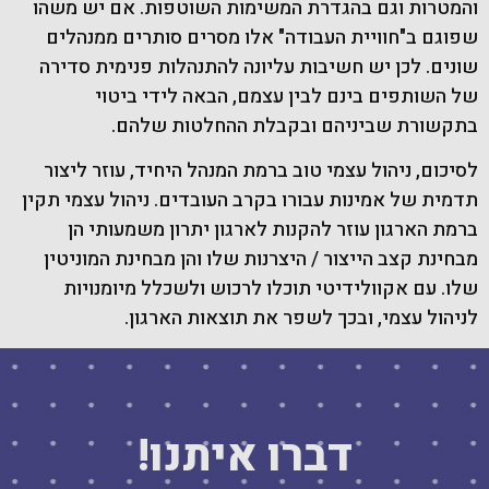
והמטרות וגם בהגדרת המשימות השוטפות. אם יש משהו
שפוגם ב"חוויית העבודה" אלו מסרים סותרים ממנהלים
שונים. לכן יש חשיבות עליונה להתנהלות פנימית סדירה
של השותפים בינם לבין עצמם, הבאה לידי ביטוי
בתקשורת שביניהם ובקבלת ההחלטות שלהם.
לסיכום, ניהול עצמי טוב ברמת המנהל היחיד, עוזר ליצור
תדמית של אמינות עבורו בקרב העובדים. ניהול עצמי תקין
ברמת הארגון עוזר להקנות לארגון יתרון משמעותי הן
מבחינת קצב הייצור / היצרנות שלו והן מבחינת המוניטין
שלו. עם אקוולידיטי תוכלו לרכוש ולשכלל מיומנויות
לניהול עצמי, ובכך לשפר את תוצאות הארגון.
דברו איתנו!