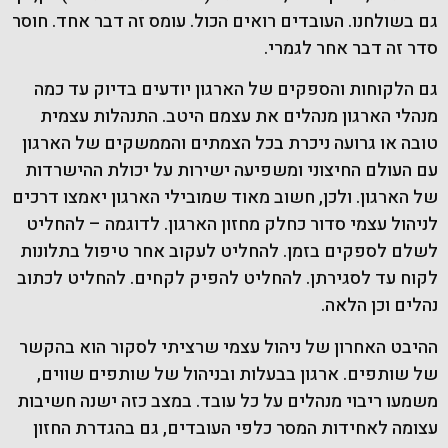
גם בשולחנו. העובדים רואים הכול. עומס זה דבר אחד. חוסר
סדר זה דבר אחר לגמרי.
גם הלקוחות והספקים של הארגון יודעים בדיוק עד כמה
מנהלי הארגון מנהלים את עצמם היטב. התנהלות עצמית
טובה או גרועה ניכרת בכל הצמתים והממשקים של הארגון
עם העולם החיצוני ומשפיעה ישירות על יכולת ההישרדות
של הארגון. ולכן, חשוב מאוד שמובילי הארגון יאמצו דרכים
לניהול עצמי סדור כחלק מחזון הארגון. לדוגמה – להחליט
לשלם לספקים בזמן. להחליט לעקוב אחר טיפול בתלונות
לקוח עד לסגירתן. להחליט להפיק לקחים. להחליט לכתוב
נהלים וכן הלאה.
ההיבט האחרון של ניהול עצמי שרציתי לסקור הוא בהקשר
של שותפים. ארגון בבעלות ובניהול של שותפים שווים,
משמעו ריבוי מנהלים על כל עובד. במצב כזה ישנה חשיבות
עצומה לאחידות המסר כלפי העובדים, גם בהגדרת החזון