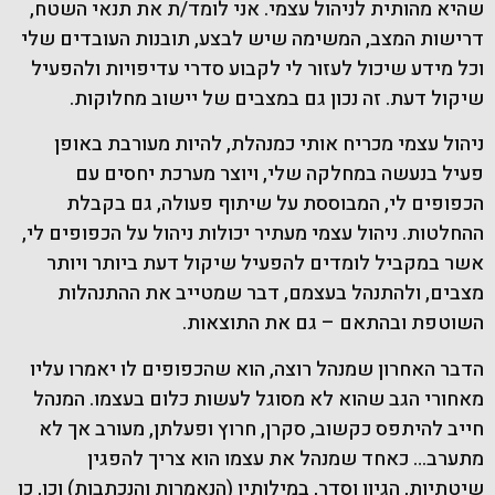
שהיא מהותית לניהול עצמי. אני לומד/ת את תנאי השטח,
דרישות המצב, המשימה שיש לבצע, תובנות העובדים שלי
וכל מידע שיכול לעזור לי לקבוע סדרי עדיפויות ולהפעיל
שיקול דעת. זה נכון גם במצבים של יישוב מחלוקות.
ניהול עצמי מכריח אותי כמנהלת, להיות מעורבת באופן
פעיל בנעשה במחלקה שלי, ויוצר מערכת יחסים עם
הכפופים לי, המבוססת על שיתוף פעולה, גם בקבלת
ההחלטות. ניהול עצמי מעתיר יכולות ניהול על הכפופים לי,
אשר במקביל לומדים להפעיל שיקול דעת ביותר ויותר
מצבים, ולהתנהל בעצמם, דבר שמטייב את ההתנהלות
השוטפת ובהתאם – גם את התוצאות.
הדבר האחרון שמנהל רוצה, הוא שהכפופים לו יאמרו עליו
מאחורי הגב שהוא לא מסוגל לעשות כלום בעצמו. המנהל
חייב להיתפס כקשוב, סקרן, חרוץ ופעלתן, מעורב אך לא
מתערב… כאחד שמנהל את עצמו הוא צריך להפגין
שיטתיות, הגיון וסדר, במילותיו (הנאמרות והנכתבות) וכן, כן