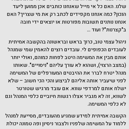
שלנו. האם כל אי מייל שאנחנו כותבים אכן ממוען ליעד
הנכון? כמה אנחנו מקפידים לכתב רק את מי שצריך? האם
אנחנו נותנים תשובות מפורטות או יוצאים ידי חובה
ב"קצרנות"? ועוד …
ניהול עצמי טוב, כרוך בראש ובראשונה בהקשבה אמיתית
לעובדים הכפופים לי. עובדים רוצים להאמין שמי שמנהל
אותם מבין את המשימה היטב לפחות כמוהם, ואולי יותר
(במצב הרצוי), ושהוא לא עורך עליהם "ניסויים". שאותו
מנהל יטרח לברר את ההיבטים המעורפלים של המשימה
לפני שיעביר אותה אליהם לביצוע והכי הכי חשוב – שלא
ישלח אותם למרדפי שווא. אם עובד מרגיש שטורטר
לשווא, זה לא מגביר אצלו רגשות חיוביים כלפי המנהל וגם
לא כלפי המשימה.
הקשבה אמיתית למידע שמגיע מהעובדים, מסייעת למנהל
ללמוד על המשימה שלפניו ולצבור ניסיון ופה טמונה יכולת