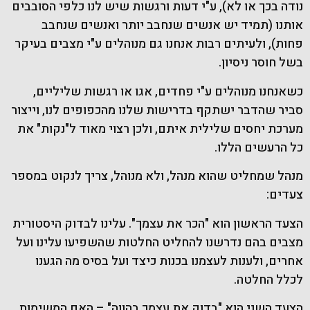
נודה בכך או לא), ע"י דעות ורגשות שיש לנו כלפי הסובבים
אותנו (תמיד יש אנשים שנחבב יותר ואנשים שנחבב
פחות), ולעיתים רבות אנחנו גם מנוהלים ע"י מצבים בעיקר
בשל חוסר ניסיון.
כשאנחנו מנוהלים ע"י פחדים, אגו או רגשות שליליים,
סביר שהדבר ישתקף בדרישות שלנו מהכפופים לנו, וייצור
מערכת יחסים שלילית איתם, ולכן רצוי מאוד ל"נקות" את
כל הרעשים הללו.
מנהל שמחליט שהוא מנהל, ולא מנוהל, צריך לנקוט במספר
צעדים:
הצעד הראשון הוא "הכר את עצמך". עלינו לבדוק היסטורית
מצבים בהם נדרשנו להחליט החלטות שהשפיעו עלינו ועל
אחרים, ולענות לעצמנו בכנות כיצד ועל בסיס מה הגענו
לכלל החלטה.
הצעד השני הוא "בדוק את עצמך בהווה" – האם המשימות