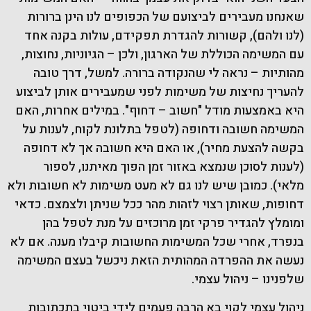
שאנחנו מעבירים לביצועם של הכפופים לנו הינן ברורות
(לנו ולהם), קשורות להגדרת תפקידם, עולות בקנה אחד
עם המשימה הכוללת של הארגון, ולכן – הגיוניות, נחוצות,
מהותיות – נראה לי שהנקודה ברורה. למשל, דרך טובה
להעריך נחיצות של משימות לפני שמעבירים אותן לביצוע
היא באמצעות מודל "חשוב – דחוף". במילים אחרות, האם
המשימה חשובה ודחופה (לטפל בתלונת לקוח, לענות על
בקשה להצעת מחיר), או האם היא חשובה אך לא דחופה
(לענות לסוכן שנמצא באזור זמן הפוך מאיתנו, לספור
מלאי). כמובן שיש לנו גם לא מעט משימות לא חשובות ולא
דחופות, שאותן רצוי לזהות מהר ככל שניתן ולצמצם. כדאי
ומומלץ להגדיר פרקי זמן מרוכזים על מנת לטפל בהן
בנפרד, אחרי שכל המשימות החשובות קיבלו מענה. אם לא
נעשה את ההפרדה המהותית הזאת ניכשל בעצם המשימה
שלפנינו – ניהול עצמי.
ניהול עצמי לקוי בא הרבה פעמים לידי ביטוי בתכתובות